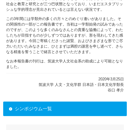
社会と教育と研究とが三つ巴状態となっており、いまだエスタブリッ
シュな学的理念が見出されているとは言えない状況です。
この3年間には学類外の多くの方々とのめぐり逢いがありました。そ
の関係性の一部がこの報告書です。当初は一学類始発の試みであった
のですが、このような多くのみなさんとの貴重な協働によって、わた
したちが目指すものが少しずつではありますが、形を現わしてきた感
があります。今回ご寄稿くださった諸賢、およびさまざまな形でご尽
力いただいたみなさまに、ひとまずは満腔の謝意を申し述べて、さら
なる精進を誓うことで緒言とさせていただきます。
なお本報告書の刊行は、筑波大学人文社会系の助成により可能となり
ました。
2020年3月25日
筑波大学 人文・文化学群 日本語・日本文化学類長
谷口 孝介
シンポジウム一覧