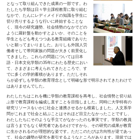
となって取り組んできた成果の一部です。わ
たしたち学類は日々学士課程教育に取り組む
なかで、たんにレディメイドの知識を学生に
切り売りするような行いに終始することな
く、現今の研究趨勢、社会情勢のなかでどの
ように羅針盤を動かすとよいか、そのことを
学生ともども考えつつある教育組織でありた
いと願ってまいりました。おりしも外国人労
働者そして帯同家族の問題が大きく前景化し
てきました。これらの問題については日本
語・日本文化学類の35年にわたる歴史におい
て、さまざまに考えられてきたところで、す
でに多くの学的蓄積があります。ただしそれ
らが必ずしも学類の教育理念として明確な形で明示されてきたわけで
はありませんでした。
わたしたちはこれを機に学類の教育課程を再考し、社会情勢と切り結
ぶ形で教育課程を編成し直すことを目指しました。同時に大学特有の
研究リソースをいかに社会と連携させるかも模索しました。人文系学
問がこれまで社会と結ぶことはそれほど目立たなかったことですし、
わたしたちにそのような手立てがなかったのも事実です。学類の教員
は言うまでもなく研究者であるわけですから、その研究の成果が教育
に生かされるのが理想的な姿です。ただこのたびは方向性が逆であっ
て、社会の趨勢が研究を牽引するようなところがあります。現状では