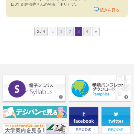
日3年綛井清香さんの発表「ボリビア...
続きを見る…
3 / 4
«
1
2
3
4
»